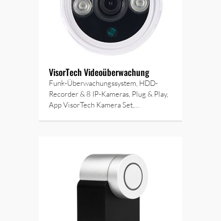
VisorTech Videoüberwachung
Funk-Überwachungssystem, HDD-
Recorder & 8 IP-Kameras, Plug & Play,
App VisorTech Kamera Set,…