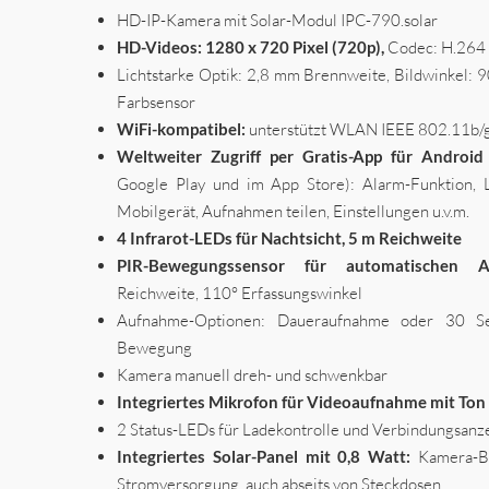
HD-IP-Kamera mit Solar-Modul IPC-790.solar
HD-Videos: 1280 x 720 Pixel (720p),
Codec: H.264
Lichtstarke Optik: 2,8 mm Brennweite, Bildwinkel: 
Farbsensor
WiFi-kompatibel:
unterstützt WLAN IEEE 802.11b/
Weltweiter Zugriff per Gratis-App für Androi
Google Play und im App Store): Alarm-Funktion, L
Mobilgerät, Aufnahmen teilen, Einstellungen u.v.m.
4 Infrarot-LEDs für Nachtsicht, 5 m Reichweite
PIR-Bewegungssensor für automatischen Au
Reichweite, 110° Erfassungswinkel
Aufnahme-Optionen: Daueraufnahme oder 30 Se
Bewegung
Kamera manuell dreh- und schwenkbar
Integriertes Mikrofon für Videoaufnahme mit Ton
2 Status-LEDs für Ladekontrolle und Verbindungsanz
Integriertes Solar-Panel mit 0,8 Watt:
Kamera-Be
Stromversorgung, auch abseits von Steckdosen