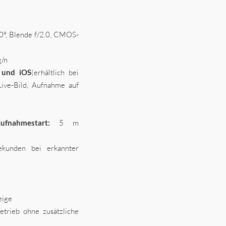
90°, Blende f/2.0, CMOS-
g/n
d und iOS
(erhältlich bei
ive-Bild, Aufnahme auf
fnahmestart:
5 m
kunden bei erkannter
eige
trieb ohne zusätzliche