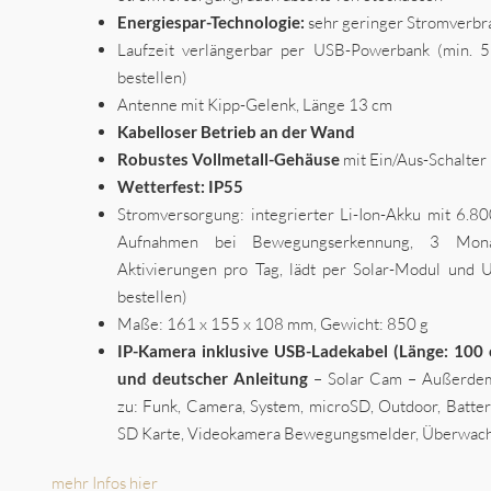
Energiespar-Technologie:
sehr geringer Stromverbra
Laufzeit verlängerbar per USB-Powerbank (min. 5 
bestellen)
Antenne mit Kipp-Gelenk, Länge 13 cm
Kabelloser Betrieb an der Wand
Robustes Vollmetall-Gehäuse
mit Ein/Aus-Schalter
Wetterfest: IP55
Stromversorgung: integrierter Li-Ion-Akku mit 6.8
Aufnahmen bei Bewegungserkennung, 3 Mon
Aktivierungen pro Tag, lädt per Solar-Modul und U
bestellen)
Maße: 161 x 155 x 108 mm, Gewicht: 850 g
IP-Kamera inklusive USB-Ladekabel (Länge: 100 
und deutscher Anleitung
– Solar Cam – Außerdem
zu: Funk, Camera, System, microSD, Outdoor, Batte
SD Karte, Videokamera Bewegungsmelder, Überwach
mehr Infos hier