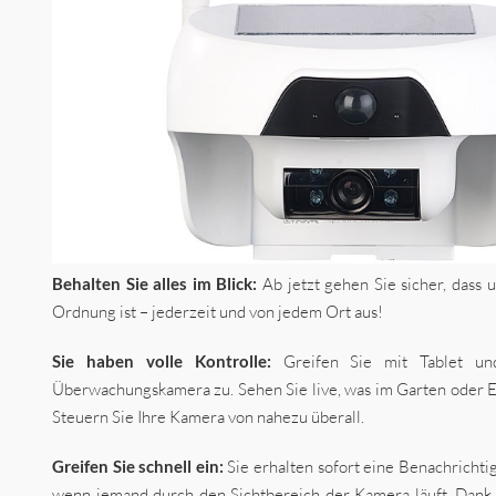
Behalten Sie alles im Blick:
Ab jetzt gehen Sie sicher, dass 
Ordnung ist – jederzeit und von jedem Ort aus!
Sie haben volle Kontrolle:
Greifen Sie mit Tablet un
Überwachungskamera zu. Sehen Sie live, was im Garten oder E
Steuern Sie Ihre Kamera von nahezu überall.
Greifen Sie schnell ein:
Sie erhalten sofort eine Benachrichti
wenn jemand durch den Sichtbereich der Kamera läuft. Dan