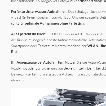
hochauflösende 16-Megapixel-Fotos auf:
knackscharf dank Bil
Perfekte Unterwasser-Aufnahmen:
Das Schutzgehäuse ist wa
– ideal für Ihren nächsten Tauch-Urlaub! Und der spezielle U
sorgt für
optimale Aufnahmen ohne Farbstich.
Alles perfekt im Blick:
Ein OLED-Display auf der Vorderseite 
der Rückseite sorgen für beste Aufnahmekontrolle. Alternativ 
Smartphone oder Tablet zum Kontrollmonitor: per
WLAN-Übert
Bild.
Ihr Augenzeuge bei Autofahrten:
Nutzen Sie die Action-Cam
Road-Trips oder zur Sicherung von Beweismitteln. Denn bei akt
Bewegungserkennung startet die Aufzeichnung automatisch, sob
etwas tut.