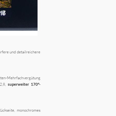
rfere und detailreichere
hten-Mehrfachvergütung
/2,8,
superweiter 170°-
Rückseite, monochromes