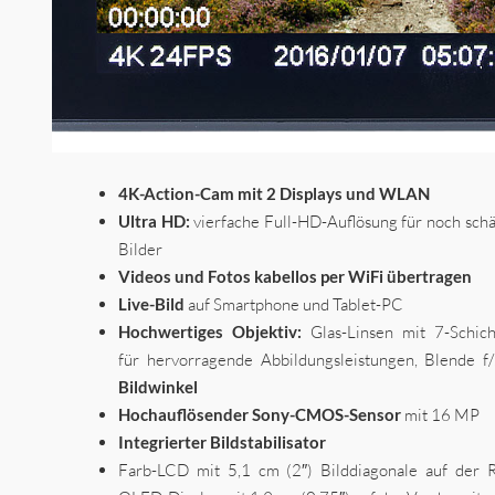
4K-Action-Cam mit 2 Displays und WLAN
Ultra HD:
vierfache Full-HD-Auflösung für noch schä
Bilder
Videos und Fotos kabellos per WiFi übertragen
Live-Bild
auf Smartphone und Tablet-PC
Hochwertiges Objektiv:
Glas-Linsen mit 7-Schic
für hervorragende Abbildungsleistungen, Blende f
Bildwinkel
Hochauflösender Sony-CMOS-Sensor
mit 16 MP
Integrierter Bildstabilisator
Farb-LCD mit 5,1 cm (2″) Bilddiagonale auf der 