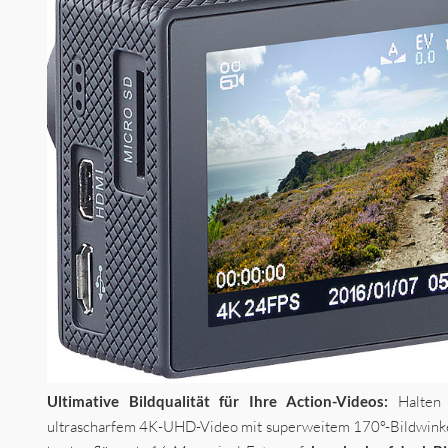
Ultimative Bildqualität für Ihre Action-Videos:
Halten S
ultrascharfem 4K-UHD-Video mit superweitem 170°-Bildwinke