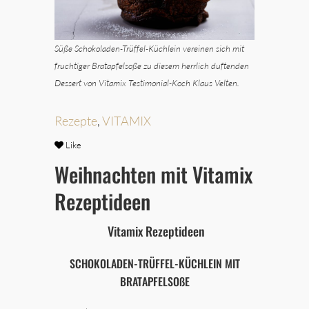
Süße Schokoladen-Trüffel-Küchlein vereinen sich mit
fruchtiger Bratapfelsoße zu diesem herrlich duftenden
Dessert von Vitamix Testimonial-Koch Klaus Velten.
Rezepte
,
VITAMIX
Like
Weihnachten mit Vitamix
Rezeptideen
Vitamix Rezeptideen
SCHOKOLADEN-TRÜFFEL-KÜCHLEIN MIT
BRATAPFELSOßE