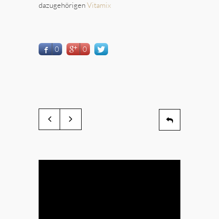
dazugehörigen
Vitamix
0
0