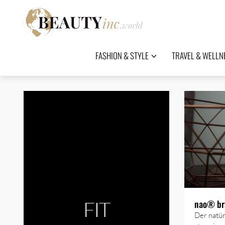
FASHION & STYLE
TRAVEL & WELLN
FIT
nao® bra
Der natü