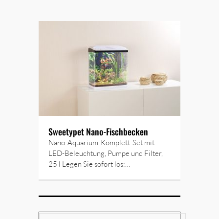
Sweetypet Nano-Fischbecken
Nano-Aquarium-Komplett-Set mit
LED-Beleuchtung, Pumpe und Filter,
25 l Legen Sie sofort los:…