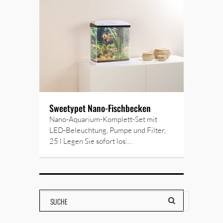
Sweetypet Nano-Fischbecken
Nano-Aquarium-Komplett-Set mit
LED-Beleuchtung, Pumpe und Filter,
25 l Legen Sie sofort los:…