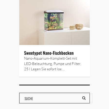
Sweetypet Nano-Fischbecken
Nano-Aquarium-Komplett-Set mit
LED-Beleuchtung, Pumpe und Filter,
25 l Legen Sie sofort los:…