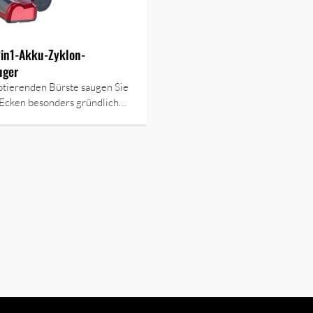
2in1-Akku-Zyklon-
uger
otierenden Bürste saugen Sie
e Ecken besonders gründlich…