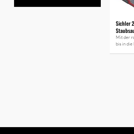
Sichler 
Staubsa
Mit der r
bis in di