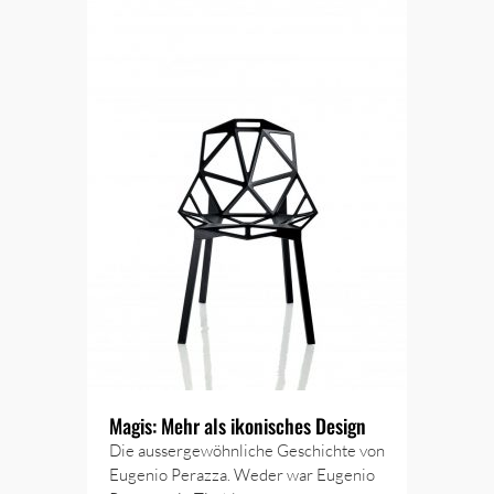
Magis: Mehr als ikonisches Design
Die aussergewöhnliche Geschichte von
Eugenio Perazza. Weder war Eugenio