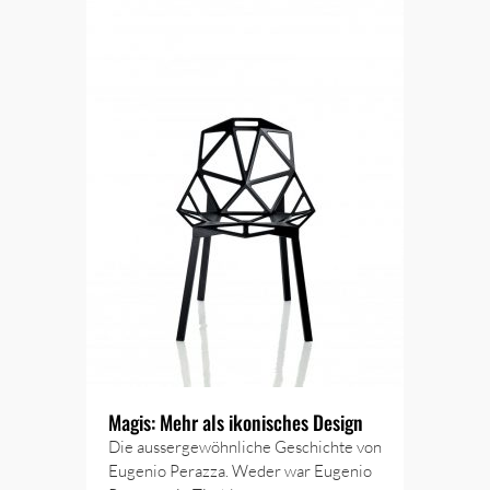
Magis: Mehr als ikonisches Design
Die aussergewöhnliche Geschichte von
Eugenio Perazza. Weder war Eugenio