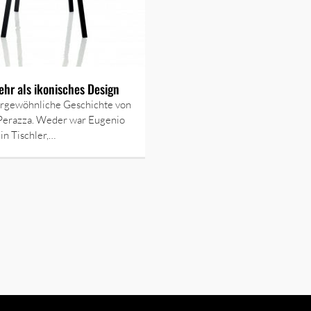
ehr als ikonisches Design
ergewöhnliche Geschichte von
Perazza. Weder war Eugenio
in Tischler,…