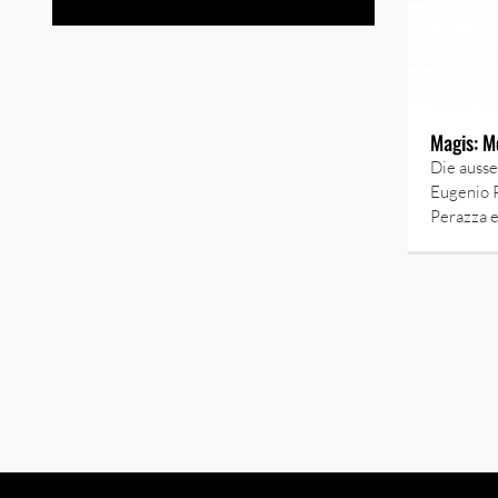
Magis: M
Die auss
Eugenio 
Perazza e