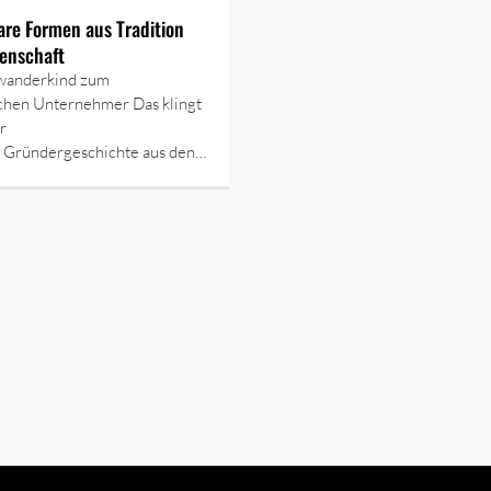
lare Formen aus Tradition
enschaft
wanderkind zum
ichen Unternehmer Das klingt
r
n Gründergeschichte aus den…