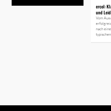
ercol: K
und Leid
Vom Aus
erfolgre
nach eine
typische