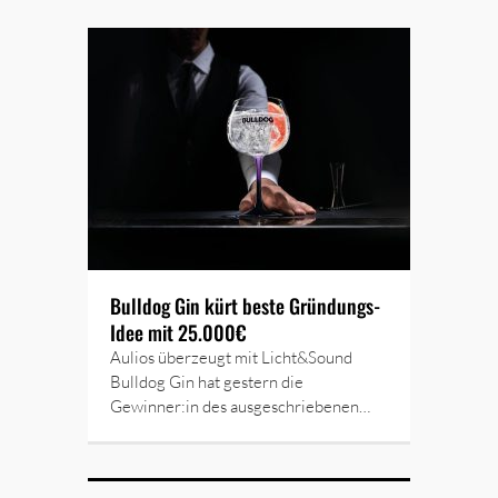
Bulldog Gin kürt beste Gründungs-
Idee mit 25.000€
Aulios überzeugt mit Licht&Sound
Bulldog Gin hat gestern die
Gewinner:in des ausgeschriebenen…