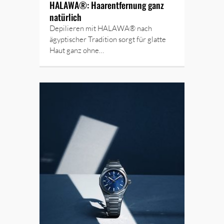
HALAWA®: Haarentfernung ganz
natürlich
Depilieren mit HALAWA® nach
ägyptischer Tradition sorgt für glatte
Haut ganz ohne…