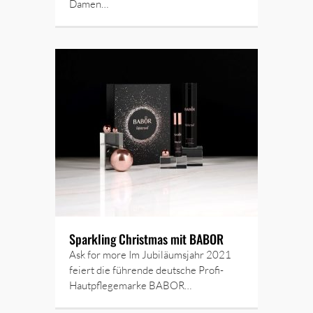
Damen…
Sparkling Christmas mit BABOR
Ask for more Im Jubiläumsjahr 2021
feiert die führende deutsche Profi-
Hautpflegemarke BABOR…