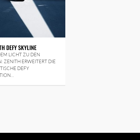
ITH DEFY SKYLINE
EM LICHT ZU DEN
: ZENITH ERWEITERT DIE
TISCHE DEFY
TION…