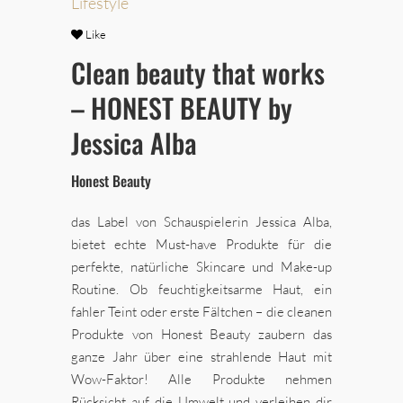
Lifestyle
Like
Clean beauty that works
– HONEST BEAUTY by
Jessica Alba
Honest Beauty
das Label von Schauspielerin Jessica Alba,
bietet echte Must-have Produkte für die
perfekte, natürliche Skincare und Make-up
Routine. Ob feuchtigkeitsarme Haut, ein
fahler Teint oder erste Fältchen – die cleanen
Produkte von Honest Beauty zaubern das
ganze Jahr über eine strahlende Haut mit
Wow-Faktor! Alle Produkte nehmen
Rücksicht auf die Umwelt und verleihen dir