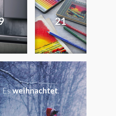
9
21
Es
weihnachtet
.