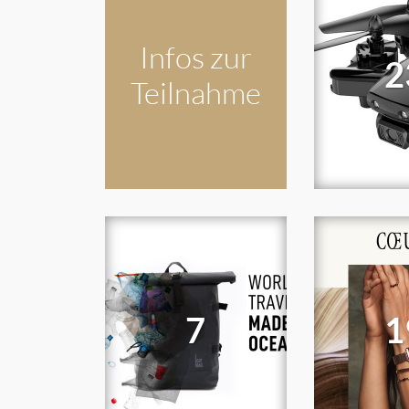
Infos zur
2
Teilnahme
7
1