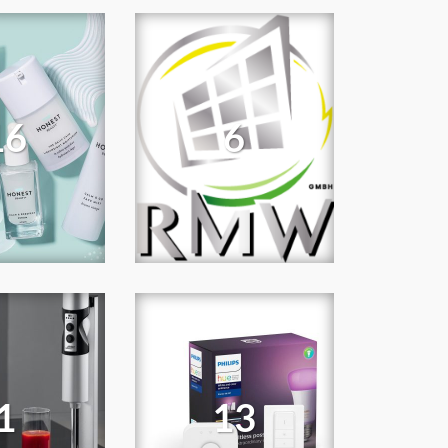
16
6
1
13