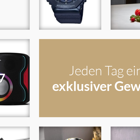
Jeden Tag ei
7
exklusiver Ge