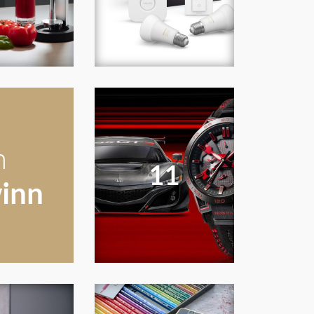
n
11
winn