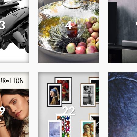
3
4
9
22