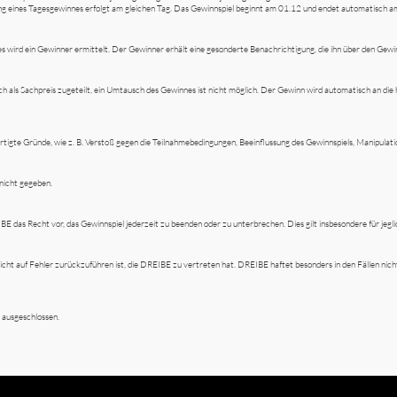
g eines Tagesgewinnes erfolgt am gleichen Tag. Das Gewinnspiel beginnt am 01.12 und endet automatisch a
s wird ein Gewinner ermittelt. Der Gewinner erhält eine gesonderte Benachrichtigung, die ihn über den Gewin
ch als Sachpreis zugeteilt, ein Umtausch des Gewinnes ist nicht möglich. Der Gewinn wird automatisch an di
igte Gründe, wie z. B. Verstoß gegen die Teilnahmebedingungen, Beeinflussung des Gewinnspiels, Manipulatio
nicht gegeben.
BE das Recht vor, das Gewinnspiel jederzeit zu beenden oder zu unterbrechen. Dies gilt insbesondere für jegl
icht auf Fehler zurückzuführen ist, die DREIBE zu vertreten hat. DREIBE haftet besonders in den Fällen nicht
 ausgeschlossen.