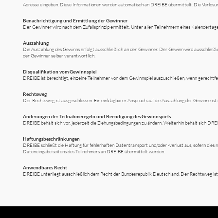
Adresse eingeben. Diese Informationen werden automatisch an DREIBE übermittelt. Die Verlosun
Benachrichtigung und Ermittlung der Gewinner
Der Gewinner wird nach dem Zufallsprinzip ermittelt. Unter allen Teilnehmern eines Kalendertage
Auszahlung
Die Auszahlung des Gewinns erfolgt ausschließlich an den Gewinner. Der Gewinn wird ausschließli
der Gewinner selber verantwortlich.
Disqualifikation vom Gewinnspiel
DREIBE ist berechtigt, einzelne Teilnehmer von dem Gewinnspiel auszuschließen, wenn gerechtfert
Rechtsweg
Der Rechtsweg ist ausgeschlossen. Ein einklagbarer Anspruch auf die Auszahlung der Gewinne ist 
Änderungen der Teilnahmeregeln und Beendigung des Gewinnspiels
DREIBE behält sich vor, jederzeit die Ziehungsbedingungen zu ändern. Weiterhin behält sich DREI
Haftungsbeschränkungen
DREIBE schließt die Haftung für fehlerhaften Datentransport und/oder -verlust aus, sofern dies n
Dateneingabe seitens des Teilnehmers an DREIBE übermittelt werden.
Anwendbares Recht
DREIBE unterliegt ausschließlich dem Recht der Bundesrepublik Deutschland. Der Rechtsweg ist