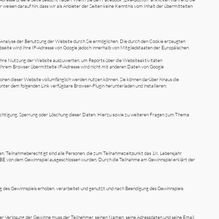
eisen darauf hin, dass wir als Anbieter der Seiten keine Kenntnis vom Inhalt der übermittelten
ne Analyse der Benutzung der Website durch Sie ermöglichen. Die durch den Cookie erzeugten
bseite wird Ihre IP-Adresse von Google jedoch innerhalb von Mitgliedstaaten der Europäischen
m Ihre Nutzung der Website auszuwerten, um Reports über die Websiteaktivitäten
Ihrem Browser übermittelte IP-Adresse wird nicht mit anderen Daten von Google
tionen dieser Website vollumfänglich werden nutzen können. Sie können darüber hinaus die
nter dem folgenden Link verfügbare Browser-Plugin herunterladen und installieren:
ichtigung, Sperrung oder Löschung dieser Daten. Hierzu sowie zu weiteren Fragen zum Thema
n. Teilnahmeberechtigt sind alle Personen, die zum Teilnahmezeitpunkt das 18. Lebensjahr
IBE von dem Gewinnspiel ausgeschlossen wurden. Durch die Teilnahme am Gewinnspiel erklärt der
 des Gewinnspiels erhoben, verarbeitet und genutzt und nach Beendigung des Gewinnspiels
der Verlosung der Gewinne muss der Teilnehmer, seinen Namen, seine Adressdaten und seine Email