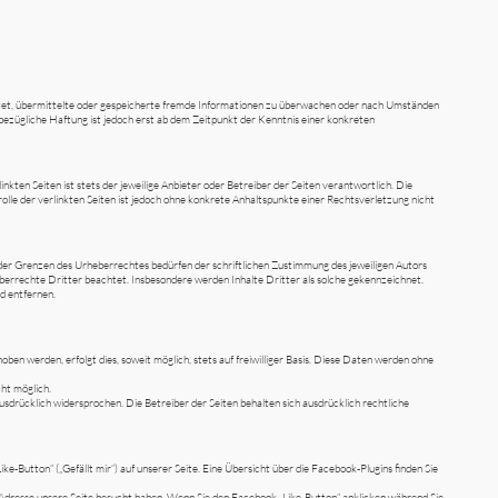
ichtet, übermittelte oder gespeicherte fremde Informationen zu überwachen oder nach Umständen
sbezügliche Haftung ist jedoch erst ab dem Zeitpunkt der Kenntnis einer konkreten
kten Seiten ist stets der jeweilige Anbieter oder Betreiber der Seiten verantwortlich. Die
lle der verlinkten Seiten ist jedoch ohne konkrete Anhaltspunkte einer Rechtsverletzung nicht
 der Grenzen des Urheberrechtes bedürfen der schriftlichen Zustimmung des jeweiligen Autors
heberrechte Dritter beachtet. Insbesondere werden Inhalte Dritter als solche gekennzeichnet.
d entfernen.
 werden, erfolgt dies, soweit möglich, stets auf freiwilliger Basis. Diese Daten werden ohne
cht möglich.
rücklich widersprochen. Die Betreiber der Seiten behalten sich ausdrücklich rechtliche
Button“ („Gefällt mir“) auf unserer Seite. Eine Übersicht über die Facebook-Plugins finden Sie
-Adresse unsere Seite besucht haben. Wenn Sie den Facebook „Like-Button“ anklicken während Sie