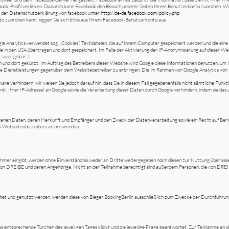
book-Profil verlinken. Dadurch kann Facebook den Besuch unserer Seiten Ihrem Benutzerkonto zuordnen. Wir w
in der Datenschutzerklärung von facebook unter
http://de-de.facebook.com/policy.php
 zuordnen kann, loggen Sie sich bitte aus Ihrem Facebook-Benutzerkonto aus.
gle Analytics verwendet sog. „Cookies“, Textdateien, die auf Ihrem Computer gespeichert werden und die ei
e in den USA übertragen und dort gespeichert. Im Falle der Aktivierung der IP-Anonymisierung auf dieser We
zuvor gekürzt.
en und dort gekürzt. Im Auftrag des Betreibers dieser Website wird Google diese Informationen benutzen, u
Dienstleistungen gegenüber dem Websitebetreiber zu erbringen. Die im Rahmen von Google Analytics von 
re verhindern; wir weisen Sie jedoch darauf hin, dass Sie in diesem Fall gegebenenfalls nicht sämtliche Funk
. Ihrer IP-Adresse) an Google sowie die Verarbeitung dieser Daten durch Google verhindern, indem sie das u
zogenen Daten, deren Herkunft und Empfänger und den Zweck der Datenverarbeitung sowie ein Recht auf Ber
s Webseitenbetreibers an uns wenden.
ehmer eingibt, werden ohne Einverständnis weder an Dritte weitergegeben noch diesen zur Nutzung überlasse
r von DREIBE und deren Angehörige. Nicht an der Teilnahme berechtigt sind außerdem Personen, die von DRE
t und genutzt werden, werden diese von BiegerlBookingBerlin ausschließlich zum Zwecke der Durchführung
 entsprechende Türchen des jeweiligen Tages klickt und die jeweilige Frage beantwortet. Zur Teilnahme an 