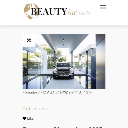
NAVIGATION UMSC
 Style
Wellness
ve
Mercedes-AMG E 43 4MATIC (W 213) 2016
Ads
Automotive
Like