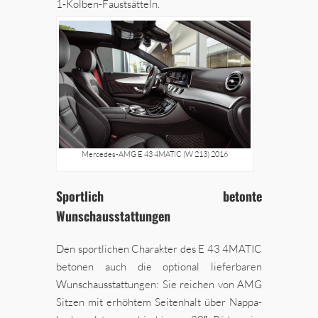
1‑Kolben-Faustsätteln.
Mercedes-AMG E 43 4MATIC (W 213) 2016
Sportlich betonte
Wunschausstattungen
Den sportlichen Charakter des E 43 4MATIC
betonen auch die optional lieferbaren
Wunschausstattungen: Sie reichen von AMG
Sitzen mit erhöhtem Seitenhalt über Nappa-