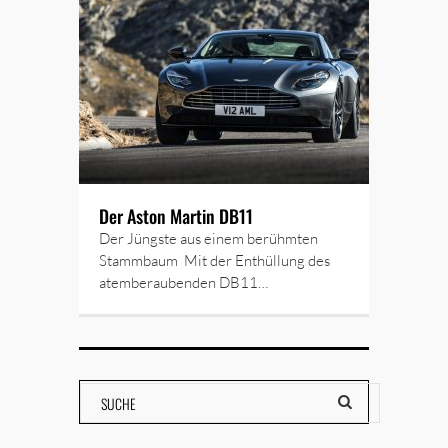
Der Aston Martin DB11
Der Jüngste aus einem berühmten
Stammbaum Mit der Enthüllung des
atemberaubenden DB11…