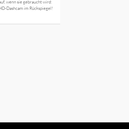
 auf, wenn sie gebraucht wird:
-HD-Dashcam im Rückspiegel!