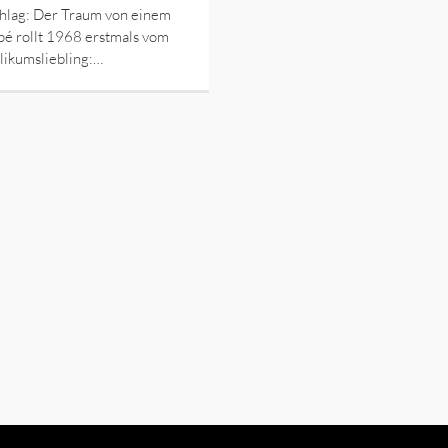
hlag: Der Traum von einem
é rollt 1968 erstmals vom
likumsliebling:…