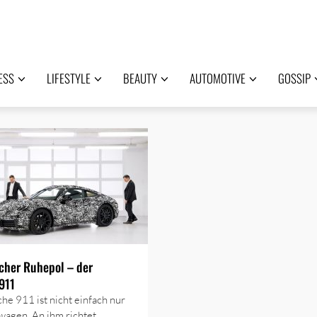
ESS
LIFESTYLE
BEAUTY
AUTOMOTIVE
GOSSIP
cher Ruhepol – der
911
he 911 ist nicht einfach nur
wagen. An ihm richtet…