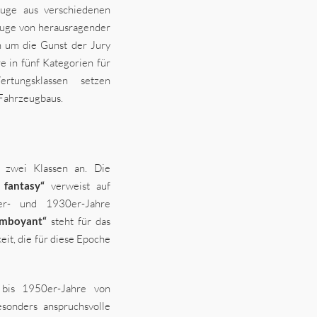
euge aus verschiedenen
euge von herausragender
n um die Gunst der Jury
 in fünf Kategorien für
rtungsklassen setzen
 Fahrzeugbaus.
n zwei Klassen an. Die
e fantasy“
verweist auf
er- und 1930er-Jahre
lamboyant“
steht für das
it, die für diese Epoche
 bis 1950er-Jahre von
sonders anspruchsvolle