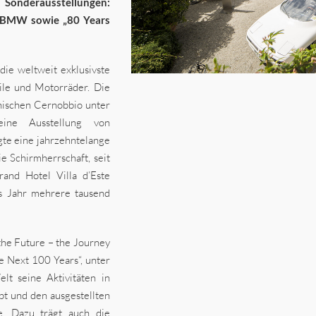
 Sonderausstellungen:
e BMW sowie „80 Years
die weltweit exklusivste
bile und Motorräder. Die
enischen Cernobbio unter
ine Ausstellung von
te eine jahrzehntelange
 Schirmherrschaft, seit
nd Hotel Villa d’Este
es Jahr mehrere tausend
the Future – the Journey
 Next 100 Years“, unter
lt seine Aktivitäten in
pt und den ausgestellten
e. Dazu trägt auch die