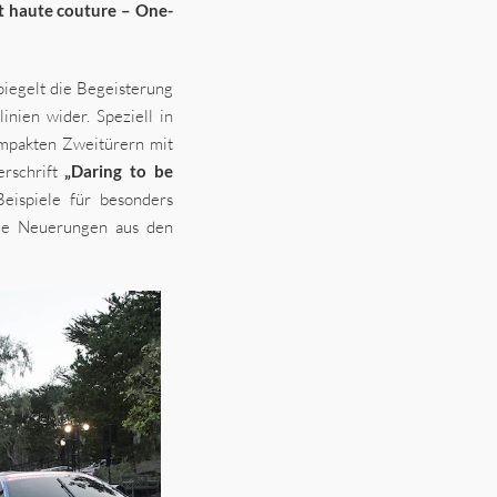
t haute couture – One-
piegelt die Begeisterung
inien wider. Speziell in
mpakten Zweitürern mit
erschrift
„Daring to be
eispiele für besonders
nde Neuerungen aus den