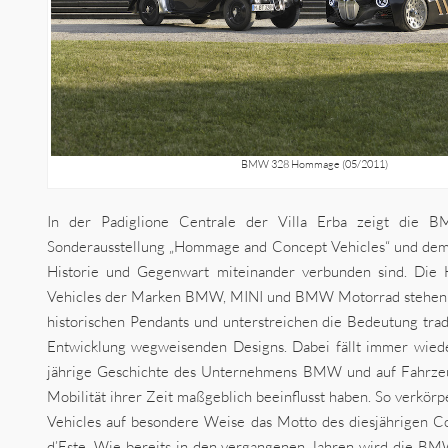
BMW 328 Hommage (05/2011)
In der Padiglione Centrale der Villa Erba zeigt die 
Sonderausstellung „Hommage and Concept Vehicles“ und demo
Historie und Gegenwart miteinander verbunden sind. Di
Vehicles der Marken BMW, MINI und BMW Motorrad stehen Se
historischen Pendants und unterstreichen die Bedeutung trad
Entwicklung wegweisenden Designs. Dabei fällt immer wiede
jährige Geschichte des Unternehmens BMW und auf Fahrzeug
Mobilität ihrer Zeit maßgeblich beeinflusst haben. So ver
Vehicles auf besondere Weise das Motto des diesjährigen Co
d’Este. Wie bereits in den vergangenen Jahren wird die B