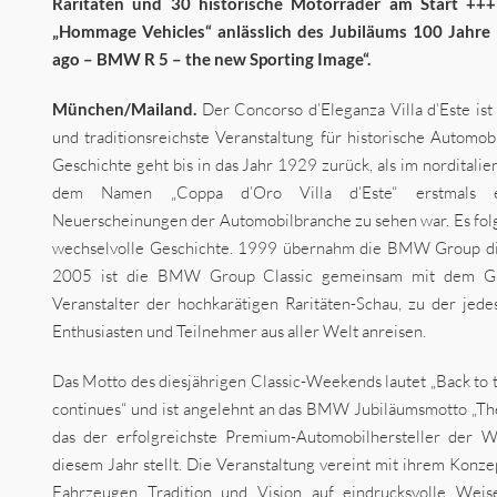
Raritäten und 30 historische Motorräder am Start +++
„Hommage Vehicles“ anlässlich des Jubiläums 100 Jahr
ago – BMW R 5 – the new Sporting Image“.
München/Mailand.
Der Concorso d’Eleganza Villa d’Este ist 
und traditionsreichste Veranstaltung für historische Automo
Geschichte geht bis in das Jahr 1929 zurück, als im norditali
dem Namen „Coppa d’Oro Villa d’Este“ erstmals e
Neuerscheinungen der Automobilbranche zu sehen war. Es folg
wechselvolle Geschichte. 1999 übernahm die BMW Group die
2005 ist die BMW Group Classic gemeinsam mit dem Gra
Veranstalter der hochkarätigen Raritäten-Schau, zu der jed
Enthusiasten und Teilnehmer aus aller Welt anreisen.
Das Motto des diesjährigen Classic-Weekends lautet „Back to 
continues“ und ist angelehnt an das BMW Jubiläumsmotto „The
das der erfolgreichste Premium-Automobilhersteller der We
diesem Jahr stellt. Die Veranstaltung vereint mit ihrem Konze
Fahrzeugen Tradition und Vision auf eindrucksvolle Weis