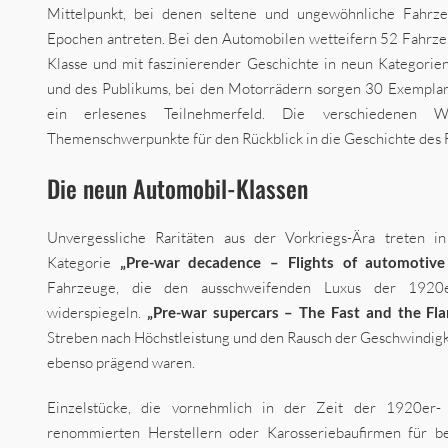
Mittelpunkt, bei denen seltene und ungewöhnliche Fahrz
Epochen antreten. Bei den Automobilen wetteifern 52 Fahrz
Klasse und mit faszinierender Geschichte in neun Kategorie
und des Publikums, bei den Motorrädern sorgen 30 Exemplare
ein erlesenes Teilnehmerfeld. Die verschiedenen We
Themenschwerpunkte für den Rückblick in die Geschichte des
Die neun Automobil-Klassen
Unvergessliche Raritäten aus der Vorkriegs-Ära treten i
Kategorie
„Pre-war decadence – Flights of automotiv
Fahrzeuge, die den ausschweifenden Luxus der 1920
widerspiegeln.
„Pre-war supercars – The Fast and the F
Streben nach Höchstleistung und den Rausch der Geschwindigke
ebenso prägend waren.
Einzelstücke, die vornehmlich in der Zeit der 1920er-
renommierten Herstellern oder Karosseriebaufirmen für be