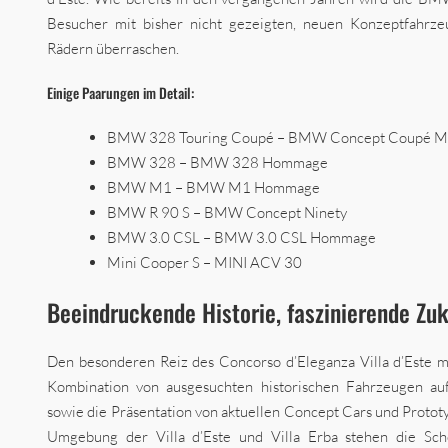
Besucher mit bisher nicht gezeigten, neuen Konzeptfahrze
Rädern überraschen.
Einige Paarungen im Detail:
BMW 328 Touring Coupé – BMW Concept Coupé Mil
BMW 328 – BMW 328 Hommage
BMW M1 – BMW M1 Hommage
BMW R 90 S – BMW Concept Ninety
BMW 3.0 CSL – BMW 3.0 CSL Hommage
Mini Cooper S – MINI ACV 30
Beeindruckende Historie, faszinierende Zuk
Den besonderen Reiz des Concorso d’Eleganza Villa d’Este 
Kombination von ausgesuchten historischen Fahrzeugen au
sowie die Präsentation von aktuellen Concept Cars und Prototyp
Umgebung der Villa d’Este und Villa Erba stehen die Sc