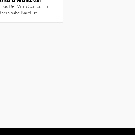
mpus Der Vitra Campus in
hein nahe Basel ist…