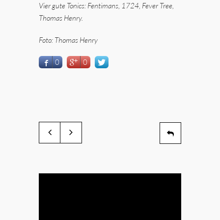
Vier gute Tonics: Fentimans, 1724, Fever Tree,
Thomas Henry.
Foto: Thomas Henry
0
0