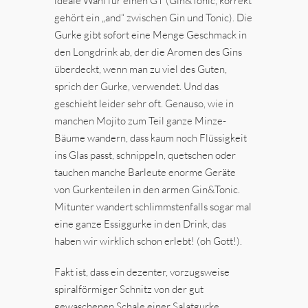
ideale Wahl für einen GT (Gin&Tonic, korrekt
gehört ein „and“ zwischen Gin und Tonic). Die
Gurke gibt sofort eine Menge Geschmack in
den Longdrink ab, der die Aromen des Gins
überdeckt, wenn man zu viel des Guten,
sprich der Gurke, verwendet. Und das
geschieht leider sehr oft. Genauso, wie in
manchen Mojito zum Teil ganze Minze-
Bäume wandern, dass kaum noch Flüssigkeit
ins Glas passt, schnippeln, quetschen oder
tauchen manche Barleute enorme Geräte
von Gurkenteilen in den armen Gin&Tonic.
Mitunter wandert schlimmstenfalls sogar mal
eine ganze Essiggurke in den Drink, das
haben wir wirklich schon erlebt! (oh Gott!).
Fakt ist, dass ein dezenter, vorzugsweise
spiralförmiger Schnitz von der gut
gewaschenen Schale einer Salatgurke