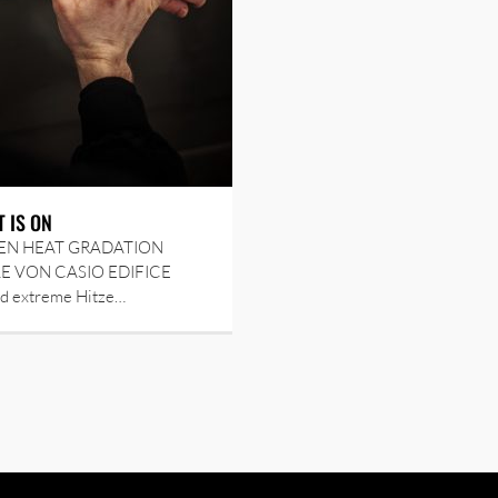
T IS ON
EN HEAT GRADATION
 VON CASIO EDIFICE
nd extreme Hitze…