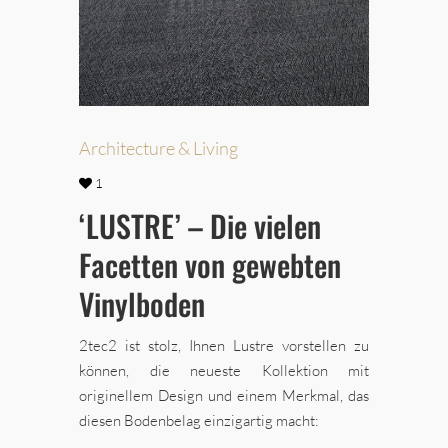
Architecture & Living
1
‘LUSTRE’ – Die vielen
Facetten von gewebten
Vinylboden
2tec2 ist stolz, Ihnen Lustre vorstellen zu
können, die neueste Kollektion mit
originellem Design und einem Merkmal, das
diesen Bodenbelag einzigartig macht: