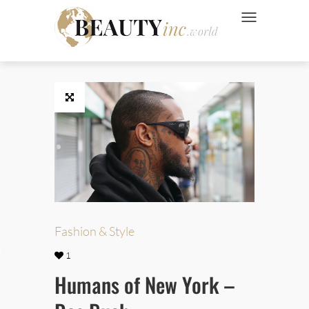
NAVIGATION UMSC
 Style
Wellness
ve
Fashion & Style
Ads
1
Humans of New York –