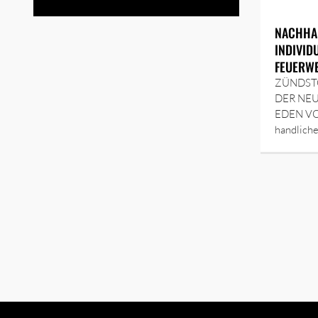
NACHHAL
INDIVID
FEUERW
ZÜNDSTO
DER NE
EDEN V
handlich