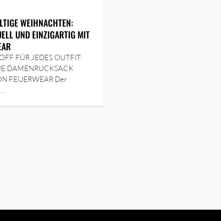
TIGE WEIHNACHTEN:
UELL UND EINZIGARTIG MIT
EAR
FF FÜR JEDES OUTFIT:
UE DAMENRUCKSACK
ON FEUERWEAR Der
e…