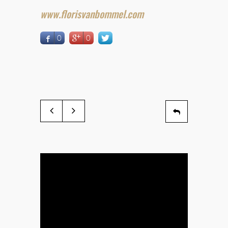
www.florisvanbommel.com
0
0