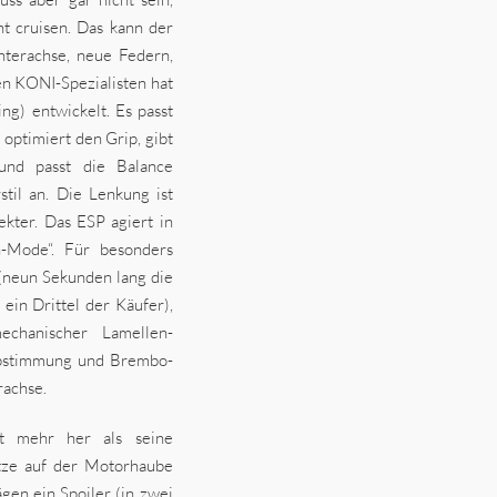
t cruisen. Das kann der
nterachse, neue Federn,
 KONI-Spezialisten hat
g) entwickelt. Es passt
ptimiert den Grip, gibt
 und passt die Balance
til an. Die Lenkung ist
ekter. Das ESP agiert in
n-Mode“. Für besonders
 (neun Sekunden lang die
ein Drittel der Käufer),
chanischer Lamellen-
sabstimmung und Brembo-
achse.
 mehr her als seine
tze auf der Motorhaube
gen ein Spoiler (in zwei