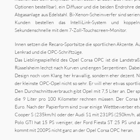
Optionen bestellbar), ein Diffusor und die beiden Endrohre d
Abgasanlage aus Edelstahl. Bi-Xenon-Scheinwerfer sind serie
Kunden bestellen das IntelliLink-System und koppe
Sekundenschnelle mit dem 7-Zoll-Touchscreen-Monitor.
Innen setzen die Recaro-Sportsitze die sportlichen Akzente. 
Lenkrad und die OPC-Schriftzüge.
Das Lieblingsspielfeld des Opel Corsa OPC ist die Landstraß
Rüsselsheim lechzt nach Kurven und engen Serpentinen. Dabei
Design noch vom Klang her krawallig, sondern eher dezent. 
der kleinste OPC-Opel nicht so sehr. Er will eher etwas spor
Den Durchschnittsverbrauch gibt Opel mit 7,5 Liter an. Der s
die 9 Liter pro 100 Kilometer rechnen müssen. Der Corsa 
Euro. Nach der Papierform sind zwar einige Wettbewerber etw
Cooper S (235km/h) oder der Audi S1 mit 231PS (250km/h, ab
Polo GTI hat 15 PS weniger, der Ford Fiesta ST 25 PS und a
kommt mit 200PS nicht ganz an der Opel Corsa OPC heran.