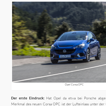
Opel Corsa OPC
Der erste Eindruck:
Hat Opel da etwa bei Porsche abgesc
Merkmal des neuen Corsa OPC ist der Lufteinlass unter der