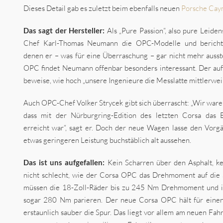
Dieses Detail gab es zuletzt beim ebenfalls neuen
Porsche Ca
Das sagt der Hersteller:
Als „Pure Passion“, also pure Leide
Chef Karl-Thomas Neumann die OPC-Modelle und berichtet
denen er – was für eine Überraschung – gar nicht mehr ausst
OPC findet Neumann offenbar besonders interessant. Der au
beweise, wie hoch „unsere Ingenieure die Messlatte mittlerweil
Auch OPC-Chef Volker Strycek gibt sich überrascht: „Wir war
dass mit der Nürburgring-Edition des letzten Corsa das
erreicht war“, sagt er. Doch der neue Wagen lasse den Vorgä
etwas geringeren Leistung buchstäblich alt aussehen.
Das ist uns aufgefallen:
Kein Scharren über den Asphalt, k
nicht schlecht, wie der Corsa OPC das Drehmoment auf die 
müssen die 18-Zoll-Räder bis zu 245 Nm Drehmoment und im
sogar 280 Nm parieren. Der neue Corsa OPC hält für einen
erstaunlich sauber die Spur. Das liegt vor allem am neuen Fa