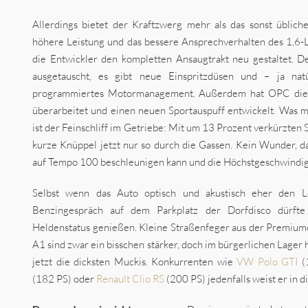
Allerdings bietet der Kraftzwerg mehr als das sonst üblich
höhere Leistung und das bessere Ansprechverhalten des 1,6-
die Entwickler den kompletten Ansaugtrakt neu gestaltet. D
ausgetauscht, es gibt neue Einspritzdüsen und – ja nat
programmiertes Motormanagement. Außerdem hat OPC die 
überarbeitet und einen neuen Sportauspuff entwickelt. Was m
ist der Feinschliff im Getriebe: Mit um 13 Prozent verkürzten
kurze Knüppel jetzt nur so durch die Gassen. Kein Wunder, d
auf Tempo 100 beschleunigen kann und die Höchstgeschwindigk
Selbst wenn das Auto optisch und akustisch eher den Le
Benzingespräch auf dem Parkplatz der Dorfdisco dürf
Heldenstatus genießen. Kleine Straßenfeger aus der Premium
A1 sind zwar ein bisschen stärker, doch im bürgerlichen Lager
jetzt die dicksten Muckis. Konkurrenten wie
VW Polo GTI
(
(182 PS) oder
Renault Clio RS
(200 PS) jedenfalls weist er in d