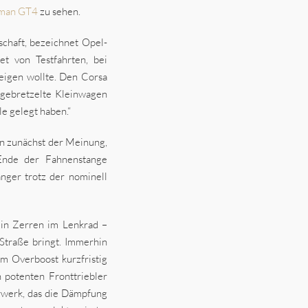
yman GT4
zu sehen.
nschaft, bezeichnet Opel-
 von Testfahrten, bei
eigen wollte. Den Corsa
fgebretzelte Kleinwagen
e gelegt haben.“
en zunächst der Meinung,
 Ende der Fahnenstange
nger trotz der nominell
ein Zerren im Lenkrad –
Straße bringt. Immerhin
 Overboost kurzfristig
 potenten Fronttriebler
hrwerk, das die Dämpfung