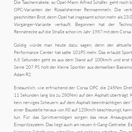
Die Taschenrakete, so Opel-Mann Alfred Schäfer, geht noch be
OPC-Varianten der Rüsselsheimer Rennsemmeln. Die verka
geschnitten Brot, denn Opel hat insgesamt schon mehr als 23
Vorgänger-Variante verkauft. Begonnen hat der Techno
Rennstrecke auf die Straße schon im Jahr 1987 mit dem Corsa
Goldig würde man heute dazu sagen, denn der aktuell
Performance Center hat satte 101PS mehr. Das erlaubt Sport
6,8 Sekunden geht es aus dem Stand auf 100km/h und erst b
Seine 207 PS holt der kleine Sportler aus demselben Basismo
Adam R2.
Erstaunlich, wie erfrischend der Corsa OPC die 245Nm Dr
11 Sekunden lang bis zu 280Nm) auf den Asphalt überträgt. 
kein nerviges Scheuern auf dem Asphalt beeinträchtigen den 
einer Baustelle heraus von 80 auf 120km/h beschleunigt, kann
tun. Für das Sprintvermögen sorgen das neue Ansaugsyst
Einspritzsystem. Das liegt auch am neuen 6-Gang-Getriebe. Es
kürzeren Schaltwege schneller und präziser schalten. Das mu