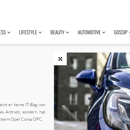
ESS
LIFESTYLE
BEAUTY
AUTOMOTIVE
GOSSIP
nt er keine IT-Bag von
ls Antrieb, sondern hat
n beim Opel Corsa OPC.