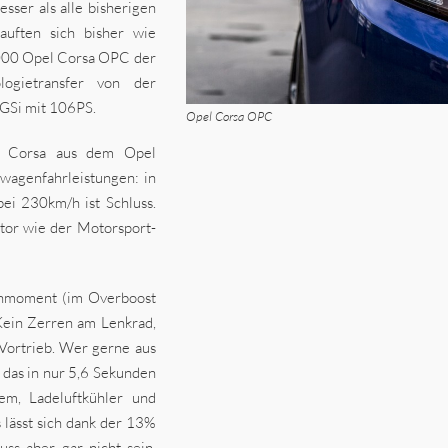
sser als alle bisherigen
uften sich bisher wie
.000 Opel Corsa OPC der
logietransfer von der
 GSi mit 106PS.
Opel Corsa OPC
e Corsa aus dem Opel
wagenfahrleistungen: in
ei 230km/h ist Schluss.
tor wie der Motorsport-
ehmoment (im Overboost
Kein Zerren am Lenkrad,
Vortrieb. Wer gerne aus
 das in nur 5,6 Sekunden
em, Ladeluftkühler und
 lässt sich dank der 13%
ss aber gar nicht sein,