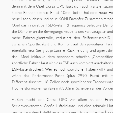
denn mit dem Opel Corsa OPC lässt sich auch ganz entspann
kleine Renner ebenso. Er ist 10mm tiefer, hat eine neue Hi
neue Ladebuchsen und neue KONI-Dämpfer. Zusammen mit den
Opel das innovative FSD-System (Frequency Selective Dampin
die Dämpfer an die Bewegungsfrequenz des Fahrzeugs an und o
mehr Fahrzeugkontrolle, reduziert den Reifenverschleiß
zwischen Sportlichkeit und Komfort auf den jeweiligen Fahrs
ebenfalls neu. Sie gibt präzisere Rückmeldung und agiert dir
drei Modi inklusive dem besonders scharfen „Competitio
sportliche Fahrer lässt sich das ESP auch komplett abschalten
ESP-Taste drücken). Wer es noch sportlicher haben will (rund 
wählt das Performance-Paket (plus 2990 Euro) mit me
Differenzialsperre, 18-Zöller, noch sportlicherer Fahrwerk
Hochleistungsbremsanlage mit 330mm Scheiben an der Vorder
Außen macht der Corsa OPC vor allem an der Front
Serienverwandten. Große Lufteinlässe und eine schmale Hu
machen aus dem Cityflitzer einen bösen Bruder. Das Heck prä