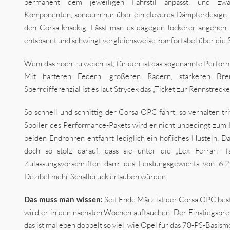
permanent dem jeweiligen Fahrstil anpasst, und zwa
Komponenten, sondern nur über ein cleveres Dämpferdesign. W
den Corsa knackig. Lässt man es dagegen lockerer angehen, 
entspannt und schwingt vergleichsweise komfortabel über die 
Wem das noch zu weich ist, für den ist das sogenannte Perfo
Mit härteren Federn, größeren Rädern, stärkeren B
Sperrdifferenzial ist es laut Strycek das „Ticket zur Rennstrecke“
So schnell und schnittig der Corsa OPC fährt, so verhalten tri
Spoiler des Performance-Pakets wird er nicht unbedingt zum 
beiden Endrohren entfährt lediglich ein höfliches Hüsteln. D
doch so stolz darauf, dass sie unter die „Lex Ferrari“ f
Zulassungsvorschriften dank des Leistungsgewichts von 6,
Dezibel mehr Schalldruck erlauben würden.
Das muss man wissen:
Seit Ende März ist der Corsa OPC best
wird er in den nächsten Wochen auftauchen. Der Einstiegsprei
das ist mal eben doppelt so viel, wie Opel für das 70-PS-Basism