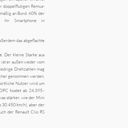
er doppelflutigen Remus-
nmäßig an Bord. 60% der
ln ihr Smartphone in
Außerdem das abgeflachte
e. Der kleine Starke aus
 ist er außen weder vom
Niedrige Drehzahlen mag
tlicher genommen werden.
portliche Nutzer wird um
OPC kostet ab 24.395.-
as stärker, wie der Mini
 30.450 km/h), aber der
uch der Renault Clio RS