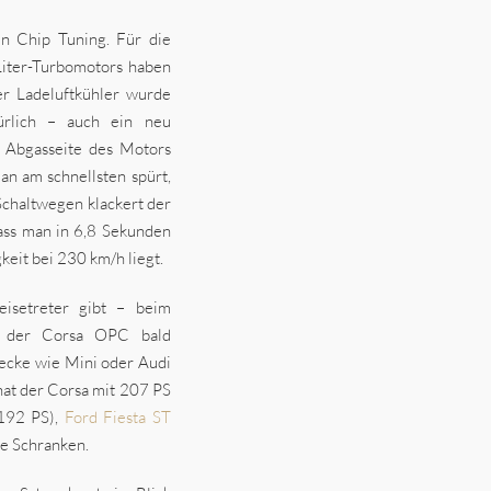
en Chip Tuning. Für die
Liter-Turbomotors haben
er Ladeluftkühler wurde
ürlich – auch ein neu
Abgasseite des Motors
an am schnellsten spürt,
 Schaltwegen klackert der
ass man in 6,8 Sekunden
eit bei 230 km/h liegt.
isetreter gibt – beim
te der Corsa OPC bald
ecke wie Mini oder Audi
 hat der Corsa mit 207 PS
192 PS),
Ford Fiesta ST
ie Schranken.