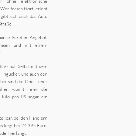
r ohne elektronische
er forsch fährt, erlebt
gibt sich auch das Auto
Straße.
rmance-Paket im Angebot.
remsen und mit einem
.
tt er auf. Selbst mit dem
Hingucker, und auch den
abei sind die Opel-Tuner
allen, womit ihnen die
2 Kilo pro PS sogar ein
ellbar, bei den Händlern
s liegt bei 24.395 Euro,
odell verlangt.