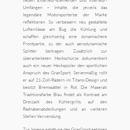
neuen Exterieur-Elementen und Interieur-
Umfängen – Inhalte, die jeweils das
legendäre Motorsporterbe der Marke
reflektieren. So verbessern neu gestaltete
Lufteinlässe am Bug die Kühlung und
schaffen gleichzeitig eine dynamischere
Frontpartie, zu der auch aerodynamische
Splitter beitragen. Zusätzlich zur
überarbeiteten Heckschürze dokumentiert
auch ein neuer Heckspoiler den sportlichen
Anspruch des GranSport. Serienmäßig rollt
er auf 21-Zoll-Rädern im Titano-Design und
besitzt Bremssättel in Rot. Die Maserati
Traditionsfarbe Blau findet als Kontrast am
Dreizack des Kühlergrills, auf den
Radnabenabdeckungen und an weiteren
Stellen Verwendung.
Zur Innenausstattung des GranSport gehören