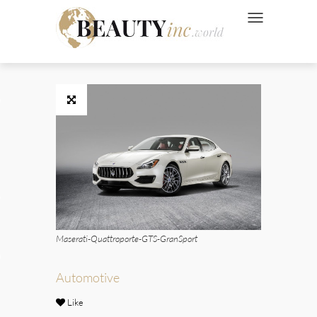
NAVIGATION UMSC
 Style
Wellness
ve
Maserati-Quattroporte-GTS-GranSport
Ads
Automotive
Like