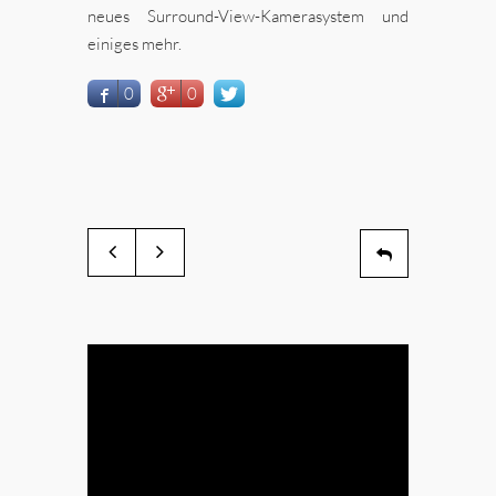
neues Surround-View-Kamerasystem und
einiges mehr.
0
0