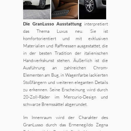
Die GranLusso Ausstattun
g
interpretiert
das Thema Luxus neu. Sie ist
komfortorientiert und mit exklusiven
Materialien und Raffinessen ausgestattet, die
in der besten Tradition der italienischen
Handwerkskunst stehen. Äußerlich ist die
Ausführung an zahlreichen Chrom-
Elementen am Bug, in Wagenfarbe lackierten
Stoßfängern und weiteren eleganten Details
zu erkennen. Seine Erscheinung wird durch
20-Zoll-Räder im Mercurio-Design und
schwarze Bremssättel abgerundet.
Im Innenraum wird der Charakter des
GranLusso durch das Ermenegildo Zegna