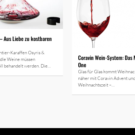
– Aus Liebe zu kostbaren
tier-Karaffen Osyris &
Coravin Wein-System: Das 
Edle Weine müssen
One
ll behandelt werden. Die…
Glas für Glas kommt Weihnac
näher mit Coravin Advent un
Weihnachtszeit –…