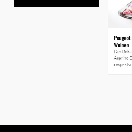
Peugeot 
Weinen
Die Dekan
Asarine 
respektvo