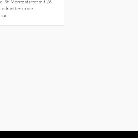
l St. Moritz startet mit 26
erkünften in die
ison…