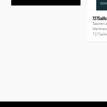
727Sailb
Taschen a
Weltmeer
727Sailb