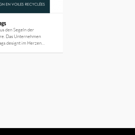
ags
us den Segeln der
e. Das Unternehmen
ags designt im Herzen…