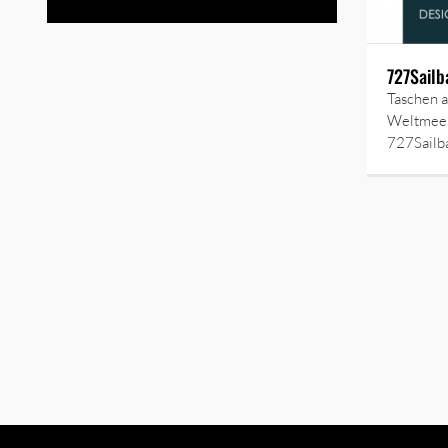
727Sailb
Taschen a
Weltmeer
727Sailb