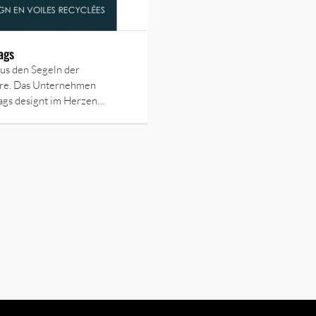
ags
us den Segeln der
e. Das Unternehmen
ags designt im Herzen…