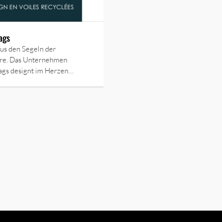
ags
us den Segeln der
e. Das Unternehmen
ags designt im Herzen…