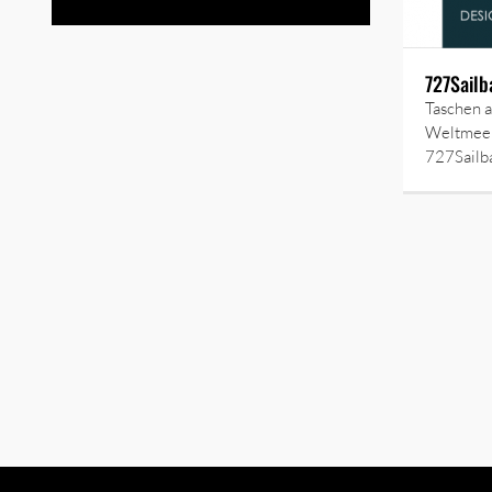
727Sailb
Taschen a
Weltmeer
727Sailb