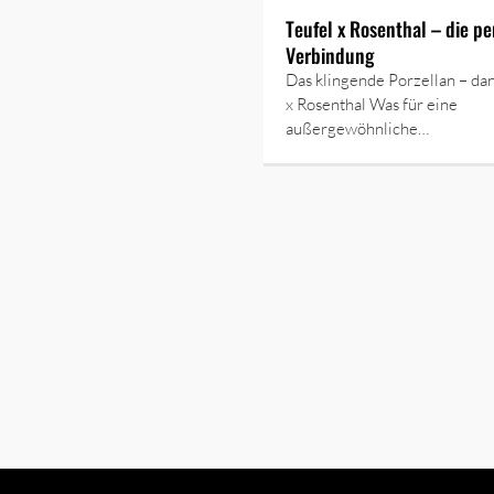
Teufel x Rosenthal – die pe
Verbindung
Das klingende Porzellan – dan
x Rosenthal Was für eine
außergewöhnliche…