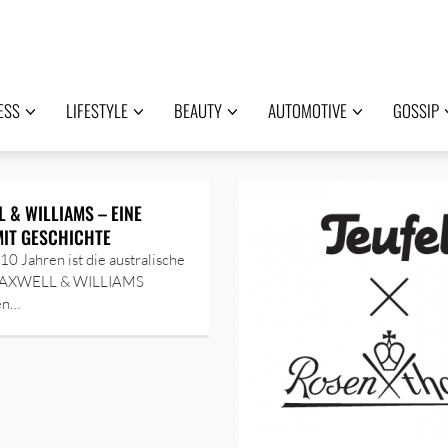
ESS
LIFESTYLE
BEAUTY
AUTOMOTIVE
GOSSIP
 & WILLIAMS – EINE
IT GESCHICHTE
 10 Jahren ist die australische
AXWELL & WILLIAMS
en…