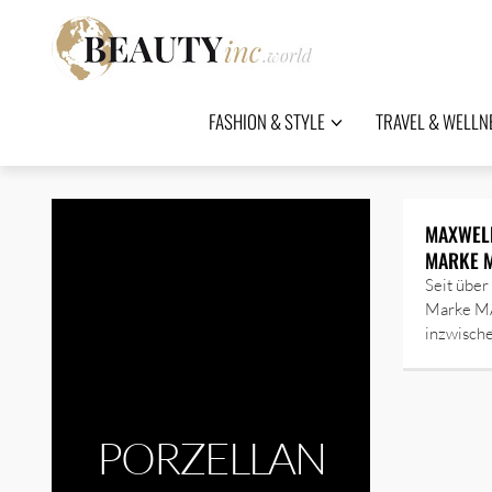
FASHION & STYLE
TRAVEL & WELLN
MAXWELL
MARKE M
Seit über
Marke M
inzwisch
PORZELLAN