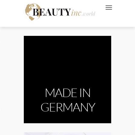
NAVIGATION UMSC
 Style
Wellness
ve
MADE IN
GERMANY
Ads