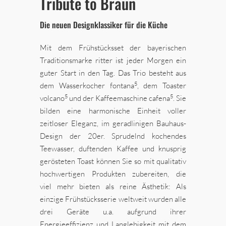
Tribute to Braun
Die neuen Designklassiker für die Küche
Mit dem Frühstücksset der bayerischen
Traditionsmarke ritter ist jeder Morgen ein
guter Start in den Tag. Das Trio besteht aus
5
dem Wasserkocher fontana
, dem Toaster
5
5
volcano
und der Kaffeemaschine cafena
. Sie
bilden eine harmonische Einheit voller
zeitloser Eleganz, im geradlinigen Bauhaus-
Design der 20er. Sprudelnd kochendes
Teewasser, duftenden Kaffee und knusprig
gerösteten Toast können Sie so mit qualitativ
hochwertigen Produkten zubereiten, die
viel mehr bieten als reine Ästhetik: Als
einzige Frühstücksserie weltweit wurden alle
drei Geräte u.a. aufgrund ihrer
Energieeffizienz und Langlebigkeit mit dem