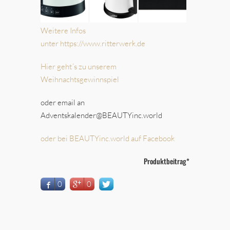
Weitere Infos
unter https://www.ritterwerk.de
Hier geht´s zu unserem
Weihnachtsgewinnspiel
oder email an
Adventskalender@BEAUTYinc.world
oder bei BEAUTYinc.world auf Facebook
Produktbeitrag*
0
0