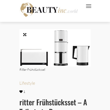
NAVIGATION UMSC
 Style
Wellness
ve
Ritter Frühstücksset
Lifestyle
Ads
1
ritter Frühstücksset – A