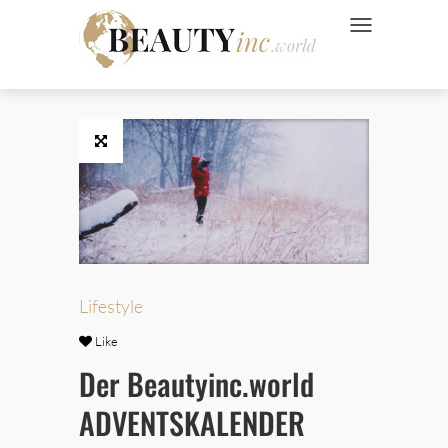
NAVIGATION UMSC
 Style
Wellness
ve
Lifestyle
Like
Ads
Der Beautyinc.world
ADVENTSKALENDER