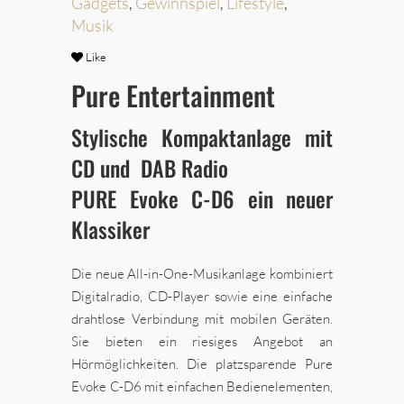
Gadgets
,
Gewinnspiel
,
Lifestyle
,
Musik
Like
Pure Entertainment
Stylische Kompaktanlage mit
CD und DAB Radio
PURE Evoke C-D6 ein neuer
Klassiker
Die neue All-in-One-Musikanlage kombiniert
Digitalradio, CD-Player sowie eine einfache
drahtlose Verbindung mit mobilen Geräten.
Sie bieten ein riesiges Angebot an
Hörmöglichkeiten. Die platzsparende Pure
Evoke C-D6 mit einfachen Bedienelementen,