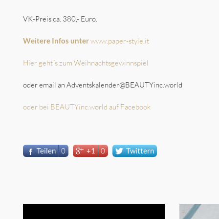
VK-Preis ca. 380,- Euro.
Weitere Infos unter
www.paper-style.it
Hier geht´s zum Weihnachtsgewinnspiel
oder email an Adventskalender@BEAUTYinc.world
oder bei BEAUTYinc.world auf Facebook
Teilen
0
+1
0
Twittern