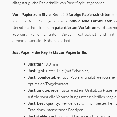
alltagstaugliche Papierbrille von PaperStyle ist geboren!
Vom Papier zum Style
: Bis zu 20
farbige Papierschichten
bil
leichten Brille. So ergeben sich
individuelle Farbmuster
, 
Unikat machen. In einem
patentierten Verfahren
wird das ho
gepresst, verleimt, unter Vakuum getrocknet und mit sp
dreidimensionalen Fräsen bearbeitet.
Just Paper – die
Key Fakts zur Papierbrille:
Just thin:
3,0 mm
Just light:
unter 14 g (mit Scharnier)
Just comfortable:
aus Papiergranulat gegossene 
optimalen Tragekomfort
Just unique:
jede Fassung ist ein Unikat, da Papier 
auf die manuelle Verarbeitung unterschiedlich reagie
Just best quality:
verwendet wir nur bestes Feinp
Traditionsunternehmen Fedrigoni.
Just stable:
die Fassung ist besonders bruchsicher