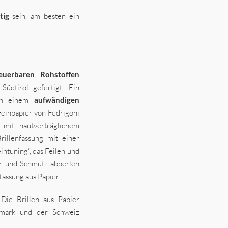
tig
sein, am besten ein
euerbaren Rohstoffen
dtirol gefertigt. Ein
 In einem
aufwändigen
Feinpapier von Fedrigoni
mit hautverträglichem
illenfassung mit einer
intuning“, das Feilen und
ser und Schmutz abperlen
enfassung aus Papier.
 Die Brillen aus Papier
nemark und der Schweiz