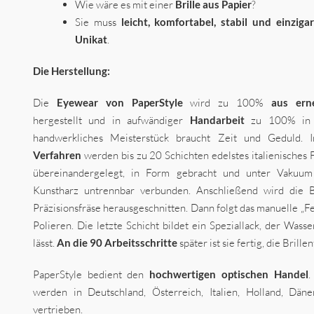
Wie wäre es mit einer
Brille aus Papier
?
Sie muss
leicht, komfortabel, stabil und einzigar
Unikat
.
Die
Herstellung:
Die
Eyewear von PaperStyle
wird zu 100%
aus ern
hergestellt und in aufwändiger
Handarbeit
zu 100% in Sü
handwerkliches Meisterstück braucht Zeit und Geduld.
Verfahren
werden bis zu 20 Schichten edelstes italienisches 
übereinandergelegt, in Form gebracht und unter Vakuum 
Kunstharz untrennbar verbunden. Anschließend wird die Br
Präzisionsfräse herausgeschnitten. Dann folgt das manuelle „Fe
Polieren. Die letzte Schicht bildet ein Speziallack, der Was
lässt.
An die 90 Arbeitsschritte
später ist sie fertig, die Brill
PaperStyle bedient den
hochwertigen optischen Handel
.
werden in Deutschland, Österreich, Italien, Holland, Dä
vertrieben.