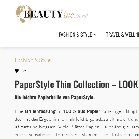
FASHION & STYLE
TRAVEL & WELLN
Fashion & Style
Like
PaperStyle Thin Collection – LOOK
Die leichte Papierbrille von PaperStyle.
Eine
Brillenfassung
zu
100 % aus Papier
zu fertigen, klingt
doch ist das Ergebnis mehr als leicht, geradezu ultraleicht und 
ist zart und biegsam. Viele Blätter Papier – aufwändig zus
einen sensationell formbaren, stabilen und trotzdem
le