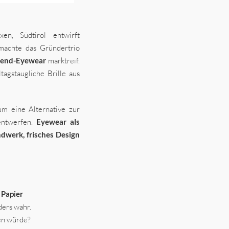
xen, Südtirol entwirft
machte das Gründertrio
rend-Eyewear
marktreif.
ltagstaugliche Brille aus
um eine Alternative zur
 entwerfen.
Eyewear als
dwerk, frisches Design
n
Papier
ders wahr.
en würde?