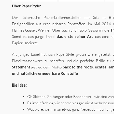
Über PaperStyle
:
Der italienische Papierbrillenhersteller mit Sitz in Bri
Designbrillen aus erneuerbaren Rohstoffen. Im Mai 2014 
Hannes Gasser, Werner Oberrauch und Fabio Gasparini die
T
Somit ist das junge Label,
das erste seiner Art
, das eine al
Papier lancierte.
Als junges Label hat sich PaperStyle grosse Ziele gesetzt, 
Plastikmassenware zu schaffen und die perfekte Brille zu
Statement
getreu dem Motto
back to the roots
:
echtes Han
und natürliche erneuerbare Rohstoffe
.
Die
Idee:
Ob Skizzen, Zeitungen oder Banknoten – wir sind vo
Es ist einfach da, wir nehmen es gar nicht mehr beson
Was wäre, wenn man etwas ganz Neues damit anfang