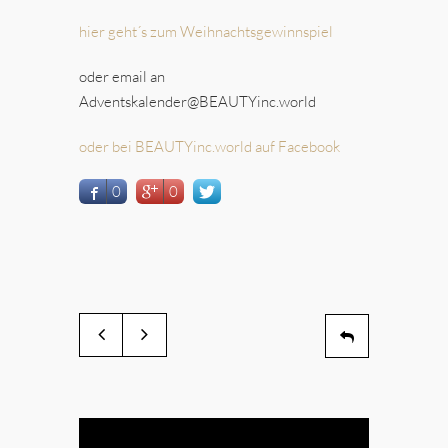
hier geht´s zum Weihnachtsgewinnspiel
oder email an
Adventskalender@BEAUTYinc.world
oder bei BEAUTYinc.world auf Facebook
0
0