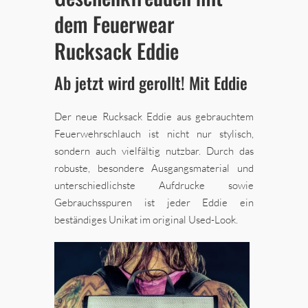
dem Feuerwear
Rucksack Eddie
Ab jetzt wird gerollt! Mit Eddie
Der neue Rucksack Eddie aus gebrauchtem
Feuerwehrschlauch ist nicht nur stylisch,
sondern auch vielfältig nutzbar. Durch das
robuste, besondere Ausgangsmaterial und
unterschiedlichste Aufdrucke sowie
Gebrauchsspuren ist jeder Eddie ein
beständiges Unikat im original Used-Look.