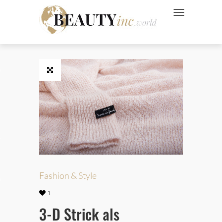
NAVIGATION UMSC
 Style
Wellness
ve
Fashion & Style
Ads
1
3-D Strick als