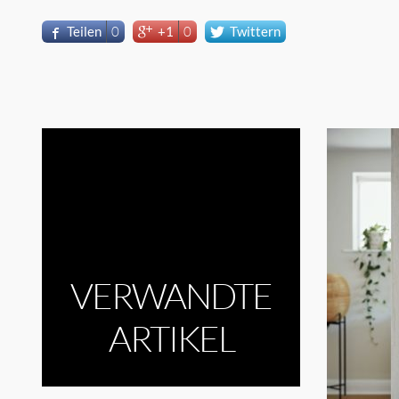
Teilen
0
+1
0
Twittern
VERWANDTE
ARTIKEL