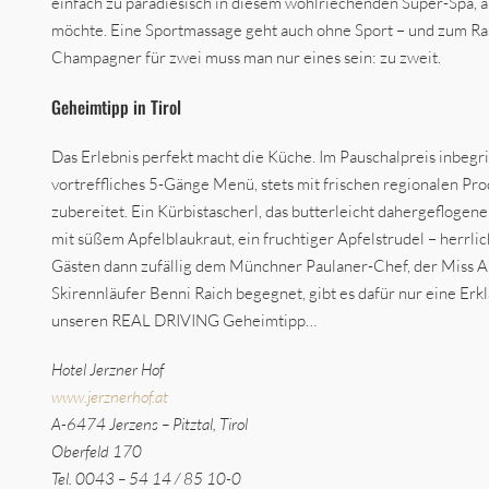
einfach zu paradiesisch in diesem wohlriechenden Super-Spa, al
möchte. Eine Sportmassage geht auch ohne Sport – und zum Ra
Champagner für zwei muss man nur eines sein: zu zweit.
Geheimtipp in Tirol
Das Erlebnis perfekt macht die Küche. Im Pauschalpreis inbegrif
vortreffliches 5-Gänge Menü, stets mit frischen regionalen Pro
zubereitet. Ein Kürbistascherl, das butterleicht dahergefloge
mit süßem Apfelblaukraut, ein fruchtiger Apfelstrudel – herrl
Gästen dann zufällig dem Münchner Paulaner-Chef, der Miss A
Skirennläufer Benni Raich begegnet, gibt es dafür nur eine Erk
unseren REAL DRIVING Geheimtipp…
Hotel Jerzner Hof
www.jerznerhof.at
A-6474 Jerzens – Pitztal, Tirol
Oberfeld 170
Tel. 0043 – 54 14 / 85 10-0