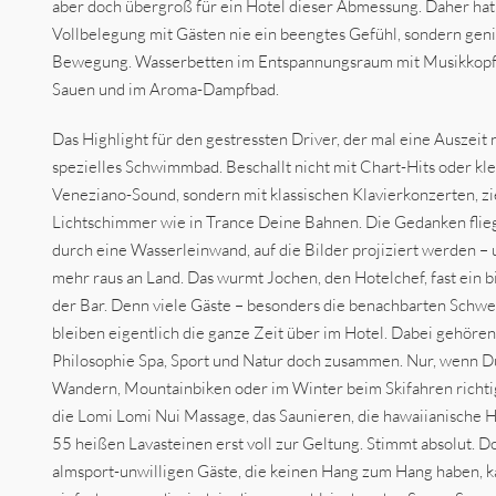
aber doch übergroß für ein Hotel dieser Abmessung. Daher hat
Vollbelegung mit Gästen nie ein beengtes Gefühl, sondern genie
Bewegung. Wasserbetten im Entspannungsraum mit Musikkopfh
Sauen und im Aroma-Dampfbad.
Das Highlight für den gestressten Driver, der mal eine Auszeit n
spezielles Schwimmbad. Beschallt nicht mit Chart-Hits oder k
Veneziano-Sound, sondern mit klassischen Klavierkonzerten, zi
Lichtschimmer wie in Trance Deine Bahnen. Die Gedanken fli
durch eine Wasserleinwand, auf die Bilder projiziert werden – u
mehr raus an Land. Das wurmt Jochen, den Hotelchef, fast ein bi
der Bar. Denn viele Gäste – besonders die benachbarten Schwei
bleiben eigentlich die ganze Zeit über im Hotel. Dabei gehören
Philosophie Spa, Sport und Natur doch zusammen. Nur, wenn 
Wandern, Mountainbiken oder im Winter beim Skifahren richt
die Lomi Lomi Nui Massage, das Saunieren, die hawaiianische 
55 heißen Lavasteinen erst voll zur Geltung. Stimmt absolut. Do
almsport-unwilligen Gäste, die keinen Hang zum Hang haben, ka