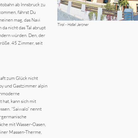
autobahn ab Innsbruck zu
 kommen, fährst Du
meinen mag, das Navi
Tirol - Hotel Jerzner
n da nicht das Tal abrupt
ndern würden. Den, der
Größe. 45 Zimmer, seit
aft zum Glück nicht
bby und Gastzimmer alpin
ochmoderne
 hat, kann sich mit
ssen. “Saiwalo” nennt
urgermanische
äche mit Wasser-Oasen,
 einer Massen-Therme,