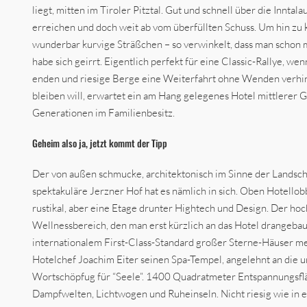
liegt, mitten im Tiroler Pitztal. Gut und schnell über die Inntal
erreichen und doch weit ab vom überfüllten Schuss. Um hin zu
wunderbar kurvige Sträßchen – so verwinkelt, dass man schon 
habe sich geirrt. Eigentlich perfekt für eine Classic-Rallye, wen
enden und riesige Berge eine Weiterfahrt ohne Wenden verhi
bleiben will, erwartet ein am Hang gelegenes Hotel mittlerer 
Generationen im Familienbesitz.
Geheim also ja, jetzt kommt der Tipp
Der von außen schmucke, architektonisch im Sinne der Landsch
spektakuläre Jerzner Hof hat es nämlich in sich. Oben Hotello
rustikal, aber eine Etage drunter Hightech und Design. Der h
Wellnessbereich, den man erst kürzlich an das Hotel drangebaut
internationalem First-Class-Standard großer Sterne-Häuser me
Hotelchef Joachim Eiter seinen Spa-Tempel, angelehnt an die 
Wortschöpfug für “Seele”. 1400 Quadratmeter Entspannungsfl
Dampfwelten, Lichtwogen und Ruheinseln. Nicht riesig wie in