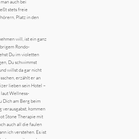
 man auch bei
ßt stets freie
örern, Platz in den
ehmen will, ist ein ganz
lebrigem Rondo-
ehst Du im violetten
egen, Du schwimmst
nd willst da gar nicht
sschen, erzählt er an
zer lieben sein Hotel –
 laut Wellness-
Du Dich am Berg beim
ig verausgabst, kommen
Hot Stone Therapie mit
ch auch all die faulen
nn ich verstehen. Es ist