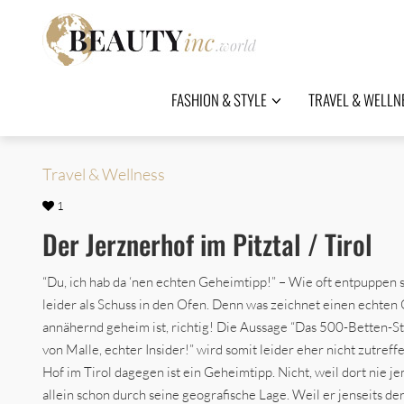
FASHION & STYLE
TRAVEL & WELLN
Travel & Wellness
1
Der Jerznerhof im Pitztal / Tirol
“Du, ich hab da ‘nen echten Geheimtipp!” – Wie oft entpuppen 
leider als Schuss in den Ofen. Denn was zeichnet einen echten
annähernd geheim ist, richtig! Die Aussage “Das 500-Betten-
von Malle, echter Insider!” wird somit leider eher nicht zutref
Hof im Tirol dagegen ist ein Geheimtipp. Nicht, weil dort nie j
allein schon durch seine geografische Lage. Weil er jenseits 