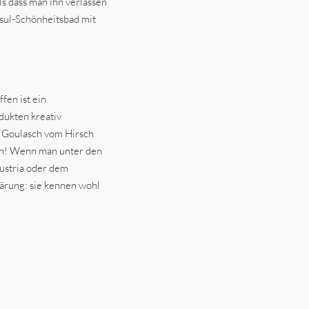
s dass man ihn verlassen
sul-Schönheitsbad mit
fen ist ein
dukten kreativ
ne Goulasch vom Hirsch
ich! Wenn man unter den
ustria oder dem
lärung: sie kennen wohl