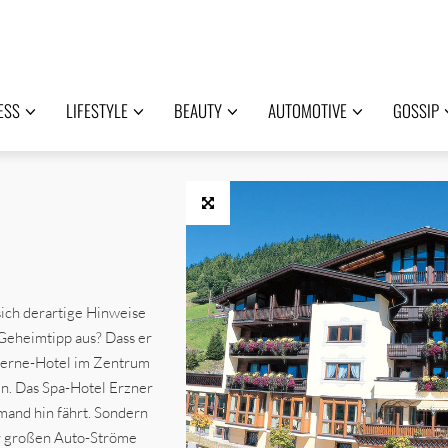
ESS
LIFESTYLE
BEAUTY
AUTOMOTIVE
GOSSIP
sich derartige Hinweise
 Geheimtipp aus? Dass er
Sterne-Hotel im Zentrum
fen. Das Spa-Hotel Erzner
emand hin fährt. Sondern
der großen Auto-Ströme