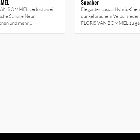
MMEL
Sneaker
VAN BOMMEL verlost zwei
Eleganter casual Hybrid-Snea
ische Schuhe Neun
dunkelbraunem Veloursleder
onen und mehr…
FLORIS VAN BOMMEL zu ge