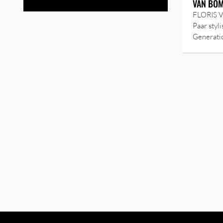
VAN BO
FLORIS 
Paar styl
Generati