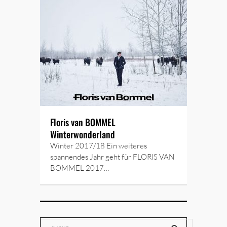
Floris van BOMMEL
Winterwonderland
Winter 2017/18 Ein weiteres
spannendes Jahr geht für FLORIS VAN
BOMMEL 2017…