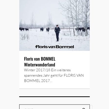
Floris van BOMMEL
Winterwonderland
Winter 2017/18 Ein weiteres
spannendes Jahr geht für FLORIS VAN
BOMMEL 2017…